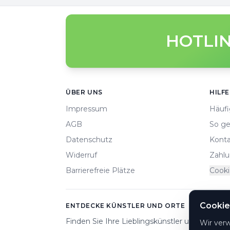
HOTLIN
Footer
ÜBER UNS
HILFE
Impressum
Häufi
AGB
So ge
Datenschutz
Konta
Widerruf
Zahlu
Barrierefreie Plätze
Cooki
Cookie
ENTDECKE KÜNSTLER UND ORTE
Finden Sie Ihre Lieblingskünstler und Veranst
Wir ver