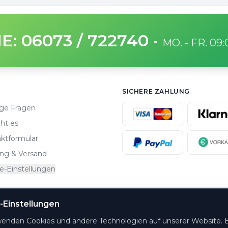
E: 06073 / 722740
·
MO. - FR. 09
SICHERE ZAHLUNG
ge Fragen
ht es
ktformular
ng & Versand
e-Einstellungen
-Einstellungen
altungsorte.
wenden Cookies und andere Technologien auf unserer Website. E