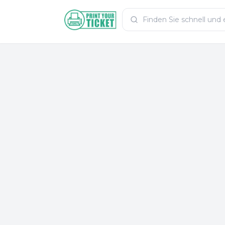
Zum Hauptinhalt
PrintYourTicket