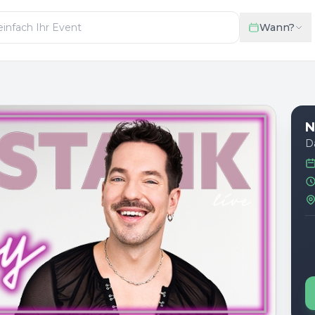
Wann?
N
D