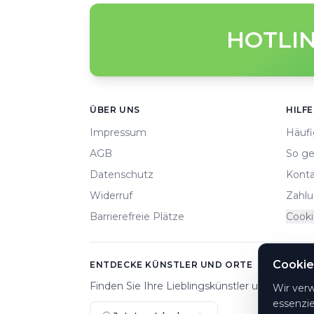
HOTLIN
Footer
ÜBER UNS
HILFE
Impressum
Häufi
AGB
So ge
Datenschutz
Konta
Widerruf
Zahlu
Barrierefreie Plätze
Cooki
Cookie
ENTDECKE KÜNSTLER UND ORTE
Finden Sie Ihre Lieblingskünstler und Veranst
Wir ver
essenzie