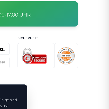
:00-17:00 UHR
SICHERHEIT
inige sind
ng zu