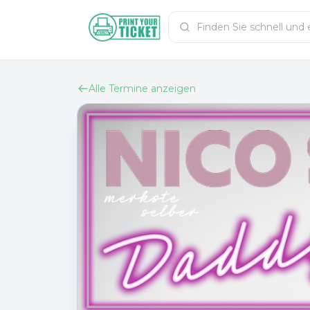
Zum Hauptinhalt
PrintYourTicket
Alle Termine anzeigen