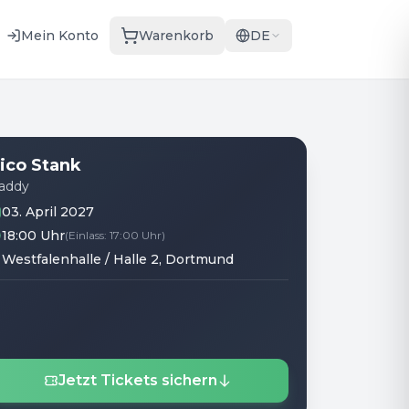
Mein Konto
Warenkorb
DE
ico Stank
addy
03. April 2027
18:00 Uhr
(
Einlass
:
17:00 Uhr
)
Westfalenhalle / Halle 2
, Dortmund
Jetzt Tickets sichern