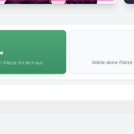
ze
Wähle deine Plätze s
 Plätze für dich aus.