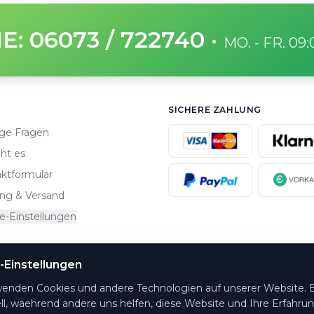
E: 06073 / 722740
·
MO. - FR. 09
SICHERE ZAHLUNG
ge Fragen
ht es
ktformular
ng & Versand
e-Einstellungen
-Einstellungen
altungsorte.
wenden Cookies und andere Technologien auf unserer Website. E
ll, waehrend andere uns helfen, diese Website und Ihre Erfahru