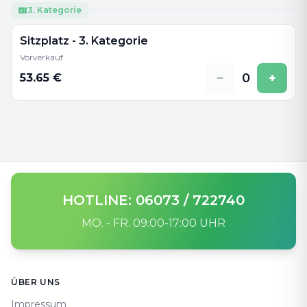
3. Kategorie
Sitzplatz - 3. Kategorie
Vorverkauf
−
0
+
53.65
€
HOTLINE: 06073 / 722740
MO. - FR. 09:00-17:00 UHR
Footer
ÜBER UNS
Impressum