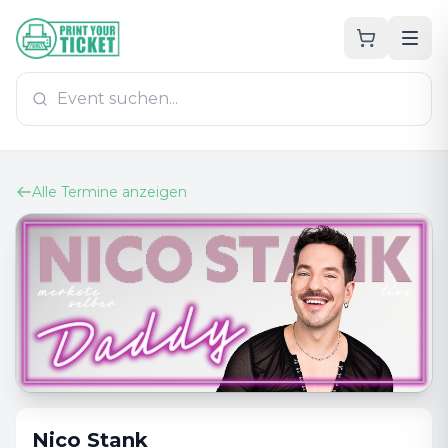
Zum Hauptinhalt
PrintYourTicket
Alle Termine anzeigen
Nico Stank