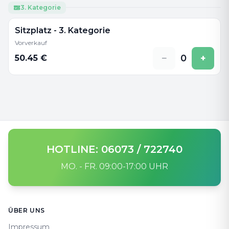
3. Kategorie
Sitzplatz - 3. Kategorie
Vorverkauf
−
0
+
50.45
€
HOTLINE: 06073 / 722740
MO. - FR. 09:00-17:00 UHR
Footer
ÜBER UNS
Impressum