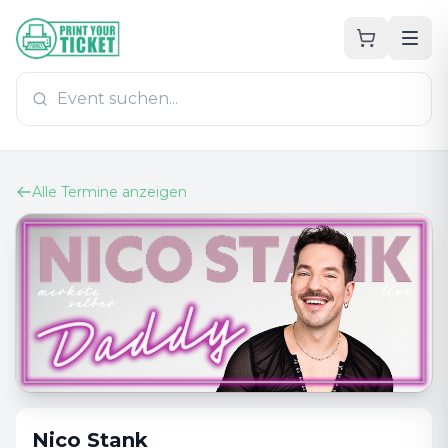
Zum Hauptinhalt
PrintYourTicket
Alle Termine anzeigen
Nico Stank