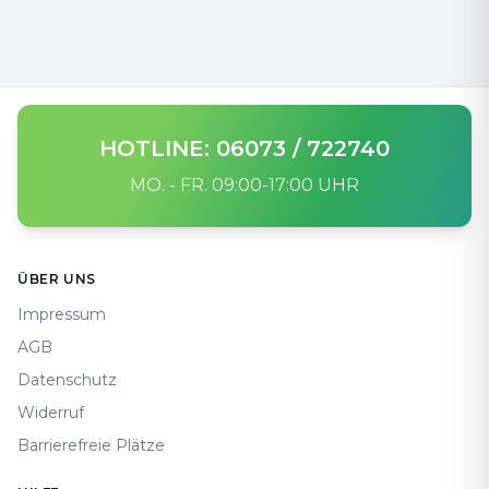
HOTLINE: 06073 / 722740
MO. - FR. 09:00-17:00 UHR
Footer
ÜBER UNS
Impressum
AGB
Datenschutz
Widerruf
Barrierefreie Plätze