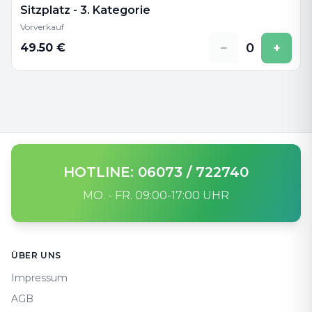
Sitzplatz - 3. Kategorie
Vorverkauf
−
0
+
49.50
€
HOTLINE: 06073 / 722740
MO. - FR. 09:00-17:00 UHR
Footer
ÜBER UNS
Impressum
AGB