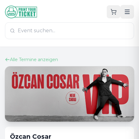
Zum Hauptinhalt
PrintYourTicket
Alle Termine anzeigen
Özcan Cosar