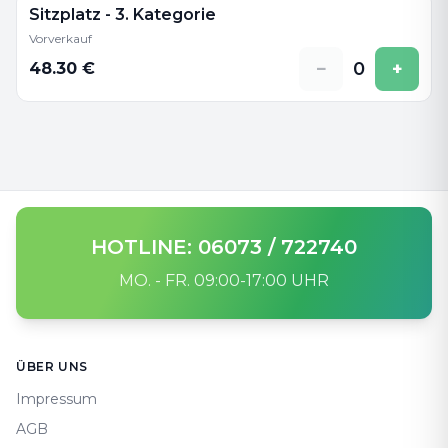
Sitzplatz - 3. Kategorie
Vorverkauf
−
0
+
48.30
€
HOTLINE: 06073 / 722740
MO. - FR. 09:00-17:00 UHR
Footer
ÜBER UNS
Impressum
AGB