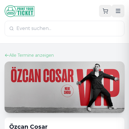
Zum Hauptinhalt
PrintYourTicket
Alle Termine anzeigen
Özcan Cosar