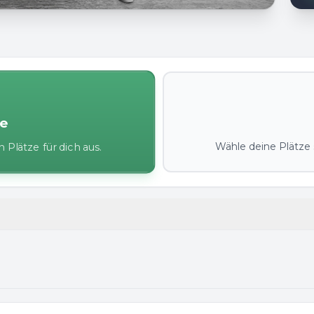
ze
Wähle deine Plätze s
 Plätze für dich aus.