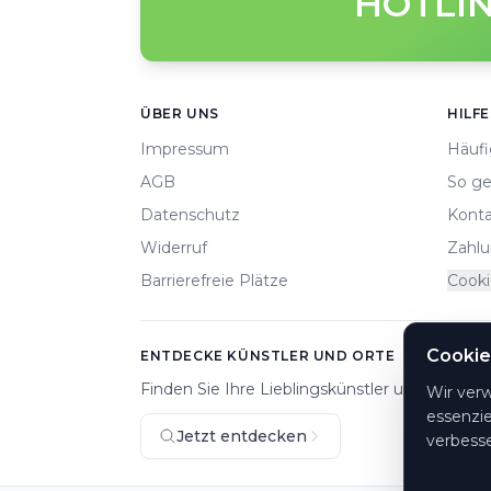
HOTLIN
Footer
ÜBER UNS
HILFE
Impressum
Häufi
AGB
So ge
Datenschutz
Konta
Widerruf
Zahlu
Barrierefreie Plätze
Cooki
Cookie
ENTDECKE KÜNSTLER UND ORTE
Finden Sie Ihre Lieblingskünstler und Veranst
Wir ver
essenzie
Jetzt entdecken
verbesse