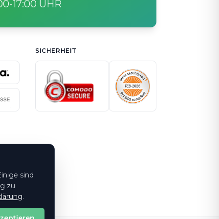
:00-17:00 UHR
SICHERHEIT
inige sind
ng zu
lärung
.
kzeptieren