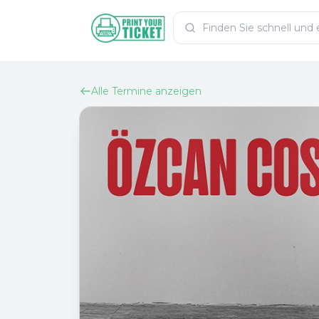
Zum Hauptinhalt
PrintYourTicket
Alle Termine anzeigen