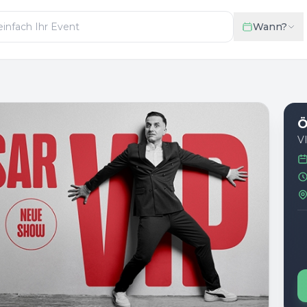
Wann?
Ö
V