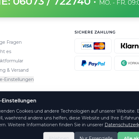
E: 06073 / 722740
·
MO. - FR. 09
SICHERE ZAHLUNG
ge Fragen
ht es
ktformular
ng & Versand
e-Einstellungen
-Einstellungen
altungsorte.
wenden Cookies und andere Technologien auf unserer Website. E
ll, waehrend andere uns helfen, diese Website und Ihre Erfahru
rn. Weitere Informationen finden Sie in unserer
Datenschutzerk
Ablehnen
Nur Essenzielle
Alle a