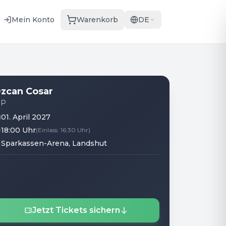
Mein Konto
Warenkorb
DE
zcan Cosar
IP
01. April 2027
18:00 Uhr
(
Einlass
:
16:30 Uhr
)
Sparkassen-Arena
, Landshut
Jetzt Tickets sichern