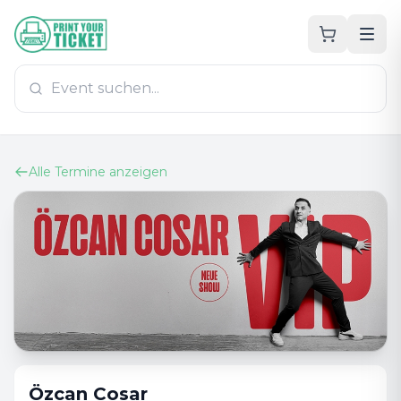
Zum Hauptinhalt
PrintYourTicket
Alle Termine anzeigen
Özcan Cosar