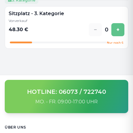
3. Kategorie
Sitzplatz - 3. Kategorie
Vorverkauf
−
0
+
48.30
€
Nur noch
6
HOTLINE: 06073 / 722740
MO. - FR. 09:00-17:00 UHR
Footer
ÜBER UNS