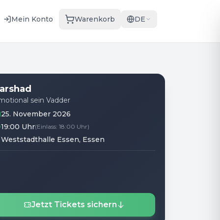
Mein Konto
Warenkorb
DE
arshad
motional sein Vadder
25. November 2026
19:00 Uhr
(
Einlass
:
18:00 Uhr
)
Weststadthalle Essen
, Essen
Jetzt Tickets sichern