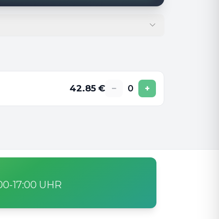
42.85
€
−
0
+
:00-17:00 UHR