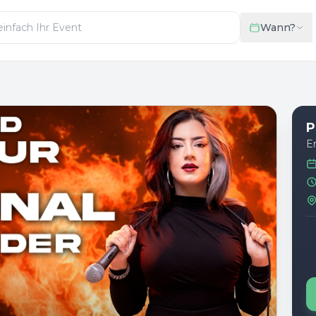
Wann?
P
E