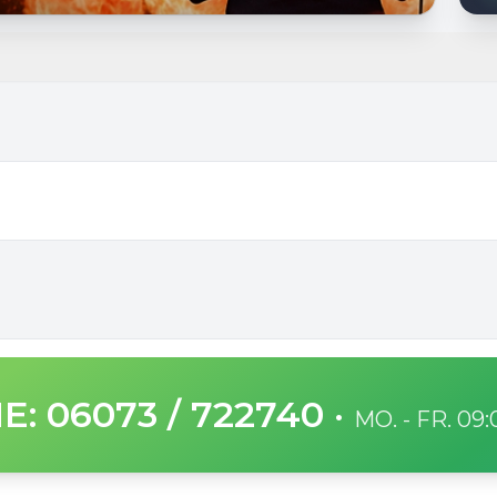
E: 06073 / 722740
·
MO. - FR. 09