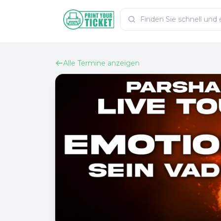
Zum Hauptinhalt
PrintYourTicket
Alle Termine anzeigen