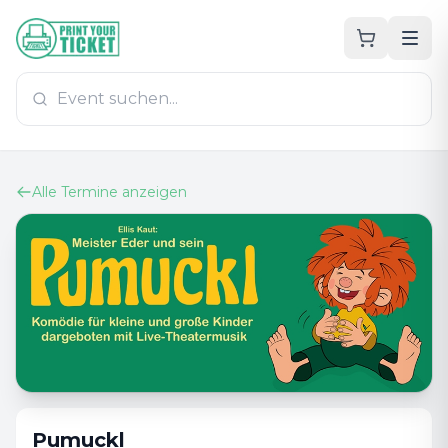
Zum Hauptinhalt
PrintYourTicket
Alle Termine anzeigen
Pumuckl