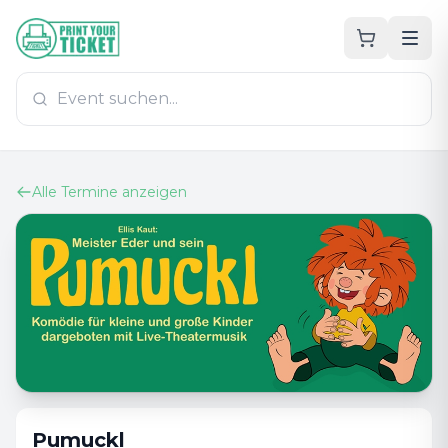
Zum Hauptinhalt
PrintYourTicket
Alle Termine anzeigen
Pumuckl