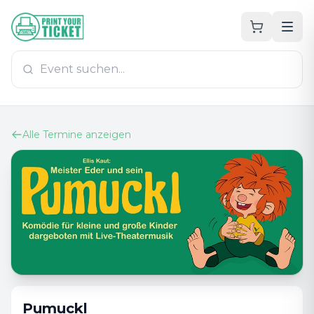
Zum Hauptinhalt
PrintYourTicket
Alle Termine anzeigen
Pumuckl