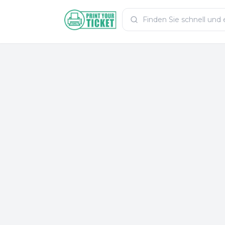
Zum Hauptinhalt
PrintYourTicket