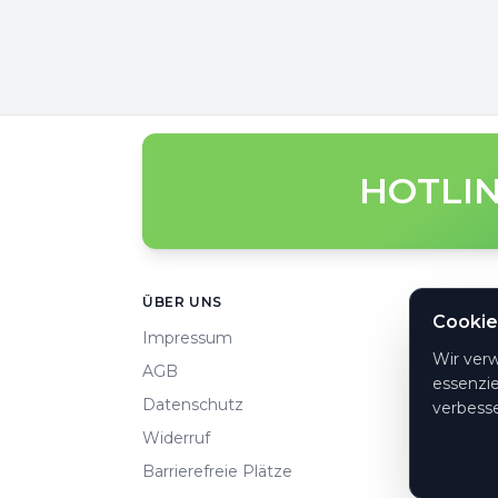
HOTLIN
Footer
ÜBER UNS
HILFE
Cookie
Impressum
Häufi
Wir ver
AGB
So ge
essenzie
Datenschutz
Konta
verbesse
Widerruf
Zahlu
Barrierefreie Plätze
Cooki