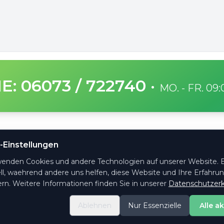
E: 06073 / 722740
·
MO. - FR. 09
SICHERE ZAHLUNG
-Einstellungen
ge Fragen
wenden Cookies und andere Technologien auf unserer Website. E
ht es
ll, waehrend andere uns helfen, diese Website und Ihre Erfahru
ktformular
rn. Weitere Informationen finden Sie in unserer
Datenschutzerk
ng & Versand
Ablehnen
Nur Essenzielle
Alle a
e-Einstellungen