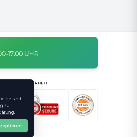
:00-17:00 UHR
SICHERHEIT
inige sind
ng zu
lärung
.
kzeptieren