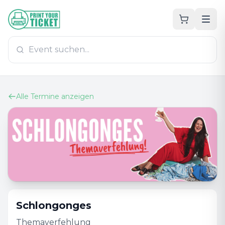
Zum Hauptinhalt
PrintYourTicket
Alle Termine anzeigen
Schlongonges
Themaverfehlung