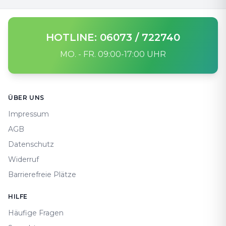
HOTLINE: 06073 / 722740
MO. - FR. 09:00-17:00 UHR
Footer
ÜBER UNS
Impressum
AGB
Datenschutz
Widerruf
Barrierefreie Plätze
HILFE
Häufige Fragen