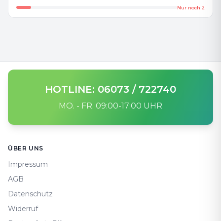
Nur noch
2
HOTLINE: 06073 / 722740
MO. - FR. 09:00-17:00 UHR
Footer
ÜBER UNS
Impressum
AGB
Datenschutz
Widerruf