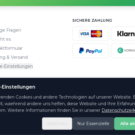
SICHERE ZAHLUNG
ge Fragen
ht es
ktformular
ng & Versand
e-Einstellungen
-Einstellungen
altungsorte.
wenden Cookies und andere Technologien auf unserer Website. E
ll, waehrend andere uns helfen, diese Website und Ihre Erfahru
rn. Weitere Informationen finden Sie in unserer
Datenschutzerk
Ablehnen
Nur Essenzielle
Alle a
© 2026 PrintYourTicket GmbH - Alle Rechte vorbehalten
v2.11.0
·
9964554