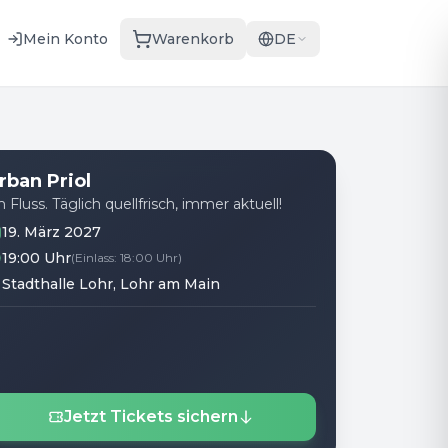
Mein Konto
Warenkorb
DE
rban Priol
 Fluss. Täglich quellfrisch, immer aktuell!
19. März 2027
19:00 Uhr
(
Einlass
:
18:00 Uhr
)
Stadthalle Lohr
, Lohr am Main
Jetzt Tickets sichern