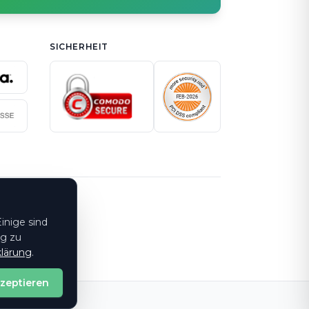
SICHERHEIT
inige sind
ng zu
lärung
.
kzeptieren