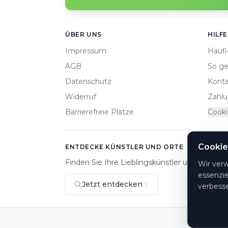
Footer
ÜBER UNS
HILFE
Impressum
Häufi
AGB
So ge
Datenschutz
Konta
Widerruf
Zahlu
Barrierefreie Plätze
Cooki
Cookie
ENTDECKE KÜNSTLER UND ORTE
Finden Sie Ihre Lieblingskünstler und Veranst
Wir ver
essenzie
Jetzt entdecken
verbesse