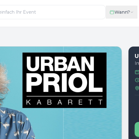
Wann?
U
Im