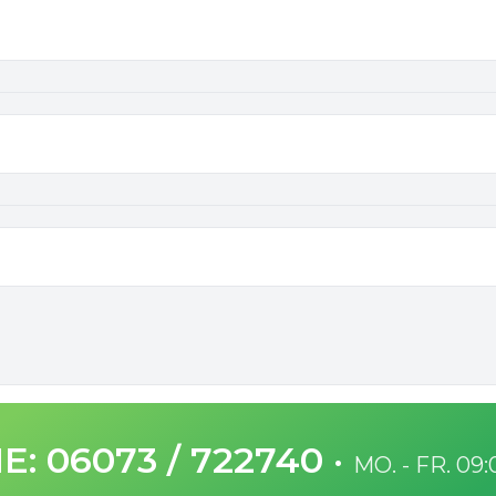
E: 06073 / 722740
·
MO. - FR. 09