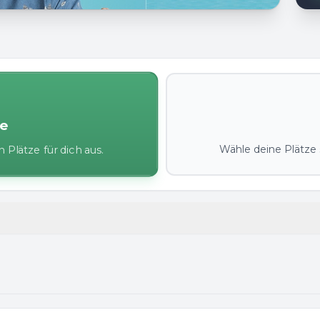
ze
Wähle deine Plätze s
 Plätze für dich aus.