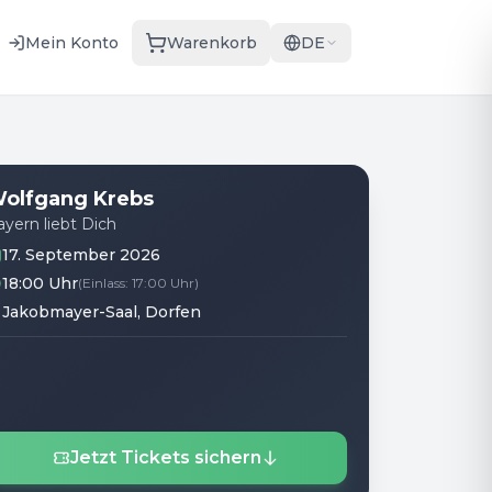
Mein Konto
Warenkorb
DE
olfgang Krebs
ayern liebt Dich
17. September 2026
18:00 Uhr
(
Einlass
:
17:00 Uhr
)
Jakobmayer-Saal
, Dorfen
Jetzt Tickets sichern