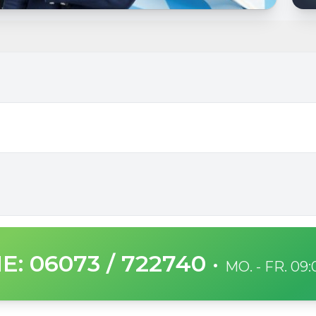
E: 06073 / 722740
·
MO. - FR. 09