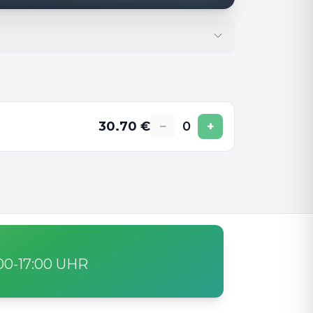
30.70
€
−
0
+
:00-17:00 UHR