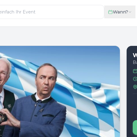
Wann?
W
B