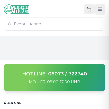
Zum Hauptinhalt
PrintYourTicket
HOTLINE: 06073 / 722740
MO. - FR. 09:00-17:00 UHR
Footer
ÜBER UNS