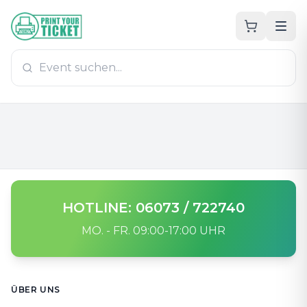
Zum Hauptinhalt
PrintYourTicket
HOTLINE: 06073 / 722740
MO. - FR. 09:00-17:00 UHR
Footer
ÜBER UNS