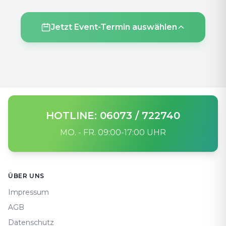
Jetzt Event-Termin auswählen
HOTLINE: 06073 / 722740
MO. - FR. 09:00-17:00 UHR
Footer
ÜBER UNS
Impressum
AGB
Datenschutz