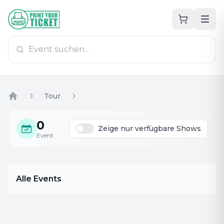
Zum Hauptinhalt
PrintYourTicket
Tour
Home
0
Zeige nur verfügbare Shows
Event
Alle Events