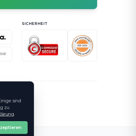
SICHERHEIT
inige sind
ng zu
lärung
.
kzeptieren