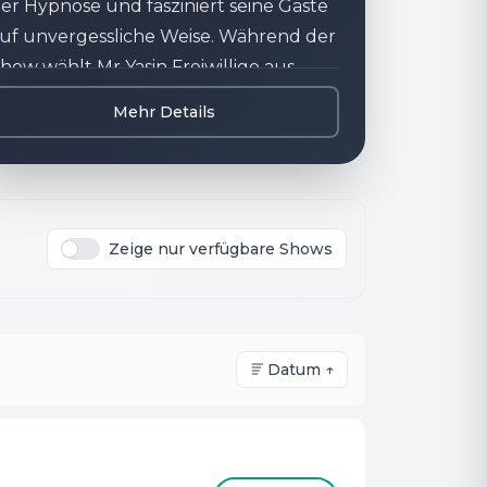
er Hypnose und fasziniert seine Gäste
uf unvergessliche Weise. Während der
how wählt Mr Yasin Freiwillige aus
em Publikum aus und lässt sie unter
Mehr Details
ypnose erstaunliche Dinge tun. Die
pannung und der Spaß sind
arantiert! Erlebe einen Abend voller
aszination, Spannung und viel zu
achen. Mr Yasin präsentiert seine Show
Zeige nur verfügbare Shows
uf humorvolle Art und Weise und
ringt dich und deine Begleitung auf
ine unvergessliche Reise in die Welt
Datum ↑
er Hypnose.