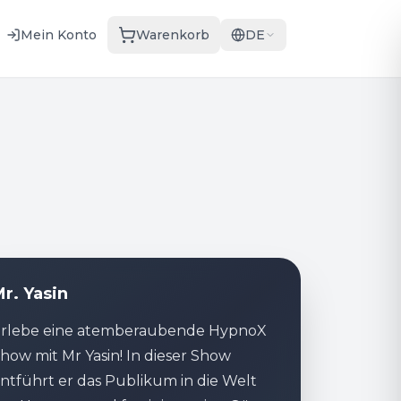
Mein Konto
Warenkorb
DE
r. Yasin
rlebe eine atemberaubende HypnoX
how mit Mr Yasin! In dieser Show
ntführt er das Publikum in die Welt