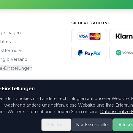
SICHERE ZAHLUNG
ge Fragen
ht es
ktformular
ng & Versand
e-Einstellungen
-Einstellungen
altungsorte.
wenden Cookies und andere Technologien auf unserer Website. E
ll, waehrend andere uns helfen, diese Website und Ihre Erfahru
rn. Weitere Informationen finden Sie in unserer
Datenschutzerk
Ablehnen
Nur Essenzielle
Alle a
© 2026 PrintYourTicket GmbH - Alle Rechte vorbehalten