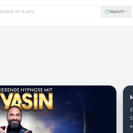
Wann?
M
E
S
e