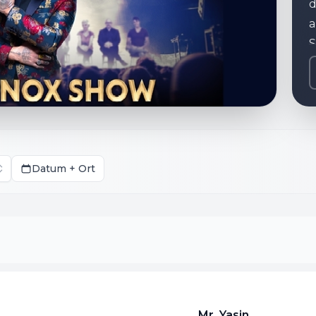
d
a
S
d
H
S
g
F
L
Datum + Ort
a
b
e
d
Mr. Yasin