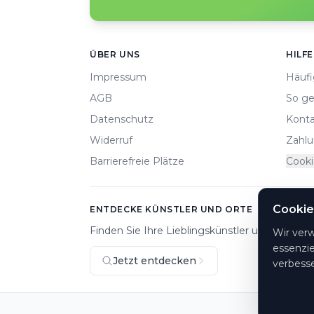
Footer
ÜBER UNS
HILFE
Impressum
Häufi
AGB
So ge
Datenschutz
Konta
Widerruf
Zahlu
Barrierefreie Plätze
Cooki
Cookie
ENTDECKE KÜNSTLER UND ORTE
Finden Sie Ihre Lieblingskünstler und Veranst
Wir ver
essenzie
Jetzt entdecken
verbesse