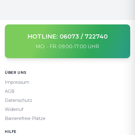
HOTLINE: 06073 / 722740
MO. - FR. 09:00-17:00 UHR
Footer
ÜBER UNS
Impressum
AGB
Datenschutz
Widerruf
Barrierefreie Plätze
HILFE