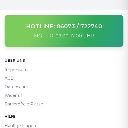
HOTLINE: 06073 / 722740
MO. - FR. 09:00-17:00 UHR
Footer
ÜBER UNS
Impressum
AGB
Datenschutz
Widerruf
Barrierefreie Plätze
HILFE
Häufige Fragen