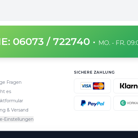
E: 06073 / 722740
·
MO. - FR. 09
SICHERE ZAHLUNG
ge Fragen
ht es
ktformular
ng & Versand
e-Einstellungen