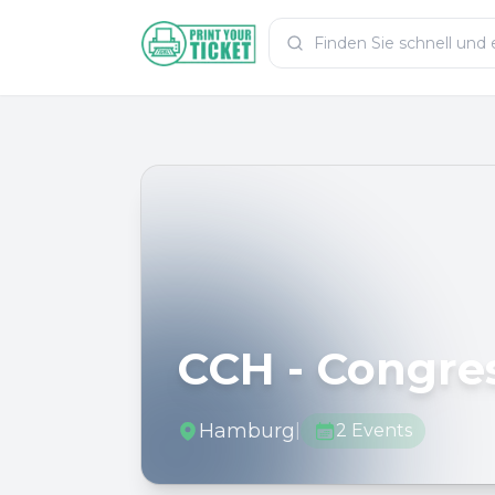
Zum Hauptinhalt
PrintYourTicket
CCH - Congre
Hamburg
|
2
Events