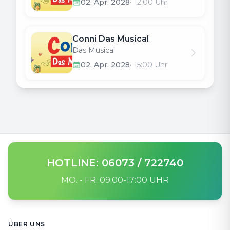
02. Apr. 2028
•
12:00
Uhr
Conni Das Musical
Das Musical
02. Apr. 2028
•
15:00
Uhr
HOTLINE: 06073 / 722740
MO. - FR. 09:00-17:00 UHR
Footer
ÜBER UNS