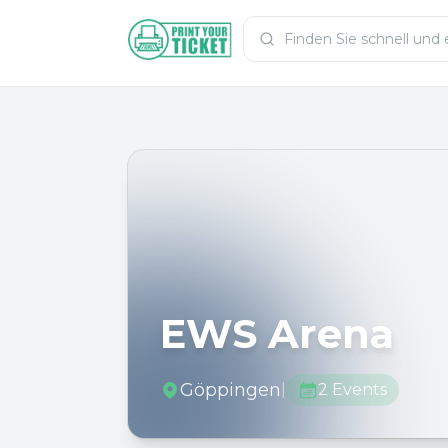
Zum Hauptinhalt
PrintYourTicket
EWS Arena
Göppingen
|
2
Events