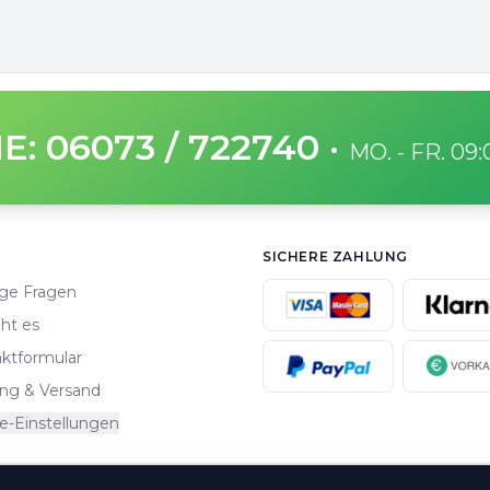
E: 06073 / 722740
·
MO. - FR. 09
SICHERE ZAHLUNG
ge Fragen
ht es
ktformular
ng & Versand
e-Einstellungen