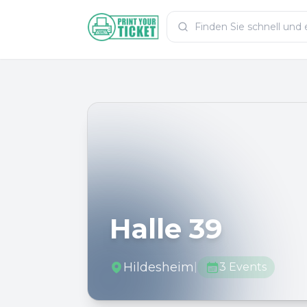
Zum Hauptinhalt
PrintYourTicket
Halle 39
Hildesheim
|
3
Events