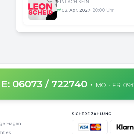
EINFACH SEIN
03. Apr. 2027
•
20:00
Uhr
E: 06073 / 722740
·
MO. - FR. 09
SICHERE ZAHLUNG
ge Fragen
ht es