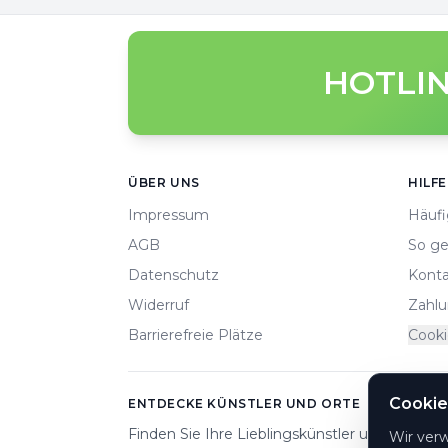
HOTLIN
Footer
ÜBER UNS
HILFE
Impressum
Häufi
AGB
So ge
Datenschutz
Konta
Widerruf
Zahlu
Barrierefreie Plätze
Cooki
Cookie
ENTDECKE KÜNSTLER UND ORTE
Finden Sie Ihre Lieblingskünstler und Veranst
Wir ver