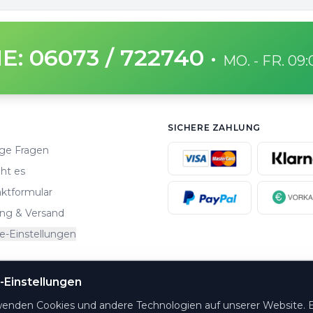
E: 06073 / 722740
·
MO. - FR. 09
SICHERE ZAHLUNG
ge Fragen
ht es
ktformular
ng & Versand
e-Einstellungen
-Einstellungen
altungsorte.
wenden Cookies und andere Technologien auf unserer Website. E