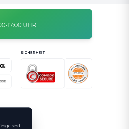
:00-17:00 UHR
SICHERHEIT
inige sind