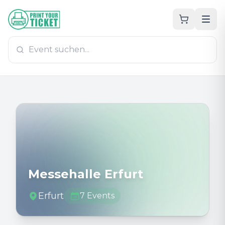
Zum Hauptinhalt
PrintYourTicket
Messehalle Erfurt
Erfurt
7
Events