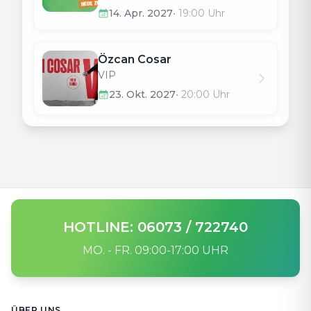
14. Apr. 2027
•
19:00
Uhr
Özcan Cosar
VIP
23. Okt. 2027
•
20:00
Uhr
HOTLINE: 06073 / 722740
MO. - FR. 09:00-17:00 UHR
Footer
ÜBER UNS