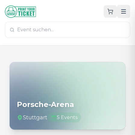
Zum Hauptinhalt
PrintYourTicket
Porsche-Arena
Stuttgart
5
Events