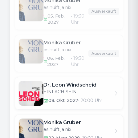
Monika Gruber
es huift ja nix
Ausverkauft
05. Feb.
•
19:30
2027
Uhr
Monika Gruber
es huift ja nix
Ausverkauft
06. Feb.
•
19:30
2027
Uhr
Dr. Leon Windscheid
EINFACH SEIN
08. Okt. 2027
•
20:00
Uhr
Monika Gruber
es huift ja nix