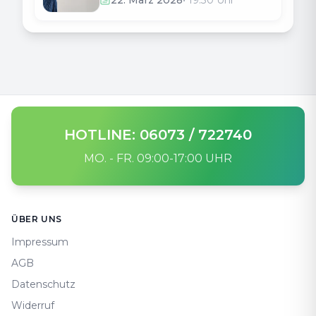
22. März 2028
•
19:30
Uhr
HOTLINE: 06073 / 722740
MO. - FR. 09:00-17:00 UHR
Footer
ÜBER UNS
Impressum
AGB
Datenschutz
Widerruf