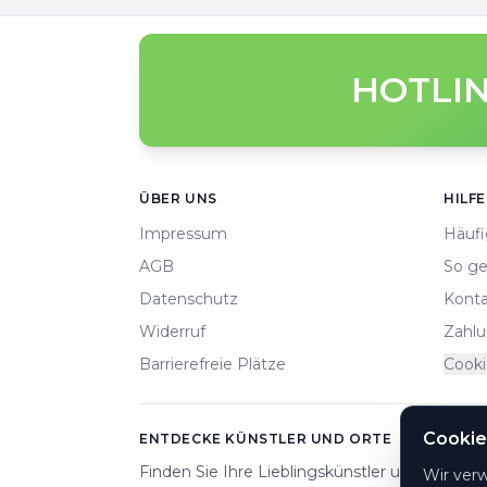
HOTLIN
Footer
ÜBER UNS
HILFE
Impressum
Häufi
AGB
So ge
Datenschutz
Konta
Widerruf
Zahlu
Barrierefreie Plätze
Cooki
Cookie
ENTDECKE KÜNSTLER UND ORTE
Finden Sie Ihre Lieblingskünstler und Veranst
Wir ver