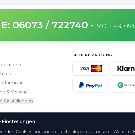
E: 06073 / 722740
·
MO. - FR. 09
SICHERE ZAHLUNG
ge Fragen
ht es
ktformular
ng & Versand
e-Einstellungen
-Einstellungen
altungsorte.
wenden Cookies und andere Technologien auf unserer Website. E