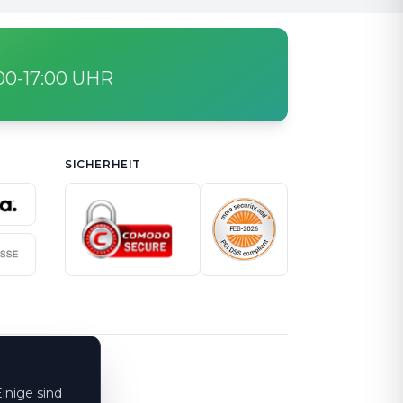
:00-17:00 UHR
SICHERHEIT
inige sind