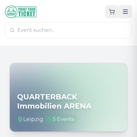
Zum Hauptinhalt
PrintYourTicket
QUARTERBACK
Immobilien ARENA
Leipzig
5
Events