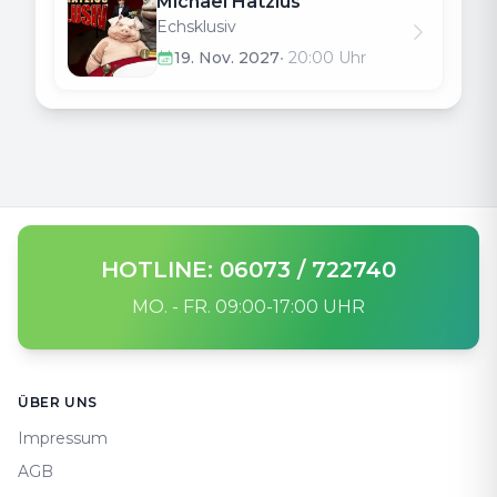
Michael Hatzius
Echsklusiv
19. Nov. 2027
•
20:00
Uhr
HOTLINE: 06073 / 722740
MO. - FR. 09:00-17:00 UHR
Footer
ÜBER UNS
Impressum
AGB