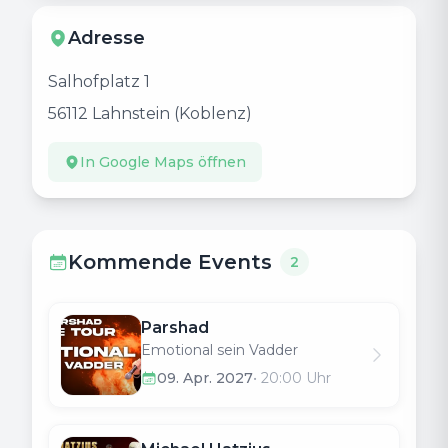
Adresse
Salhofplatz 1
56112
Lahnstein (Koblenz)
In Google Maps öffnen
Kommende Events
2
Parshad
Emotional sein Vadder
09. Apr. 2027
•
20:00
Uhr