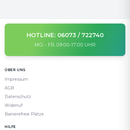
HOTLINE: 06073 / 722740
MO. - FR. 09:00-17:00 UHR
Footer
ÜBER UNS
Impressum
AGB
Datenschutz
Widerruf
Barrierefreie Plätze
HILFE