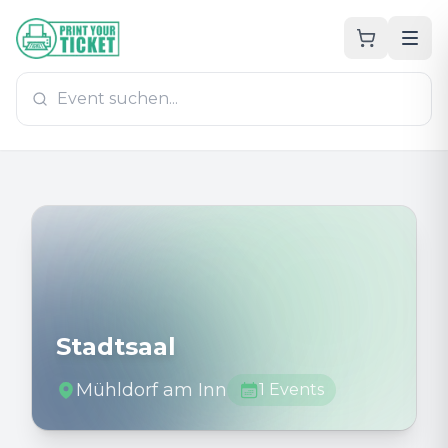
Zum Hauptinhalt
PrintYourTicket
Stadtsaal
Mühldorf am Inn
1
Events