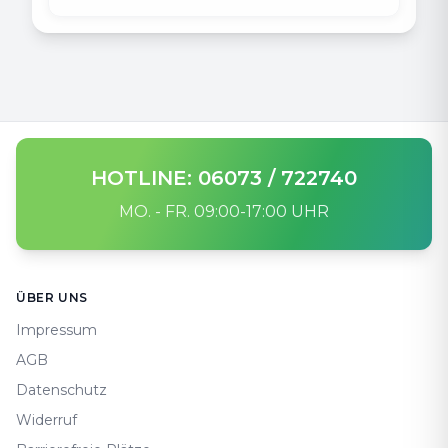
HOTLINE: 06073 / 722740
MO. - FR. 09:00-17:00 UHR
Footer
ÜBER UNS
Impressum
AGB
Datenschutz
Widerruf