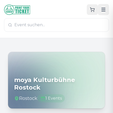
Zum Hauptinhalt
PrintYourTicket
moya Kulturbühne
Rostock
Rostock
1
Events