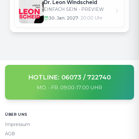
Dr. Leon Windscheid
EINFACH SEIN - PREVIEW
30. Jan. 2027
•
20:00
Uhr
HOTLINE: 06073 / 722740
MO. - FR. 09:00-17:00 UHR
Footer
ÜBER UNS
Impressum
AGB