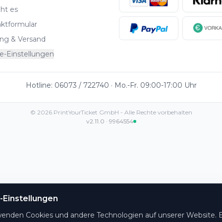
ht es
ktformular
ng & Versand
e-Einstellungen
Hotline: 06073 / 722740 · Mo.-Fr. 09:00-17:00 Uhr
©
2026
PrintYourTicket GmbH -
Alle Rechte vorbehalten
v2.11.0
·
9964554
-Einstellungen
wenden Cookies und andere Technologien auf unserer Website. E