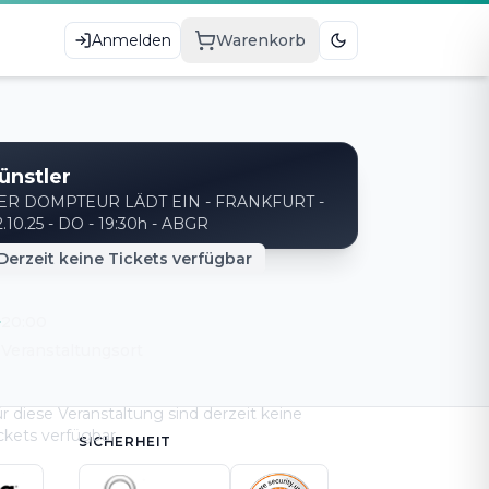
Anmelden
Warenkorb
ünstler
ER DOMPTEUR LÄDT EIN - FRANKFURT -
.10.25 - DO - 19:30h - ABGR
Derzeit keine Tickets verfügbar
20:00
Veranstaltungsort
r diese Veranstaltung sind derzeit keine
ckets verfügbar.
SICHERHEIT