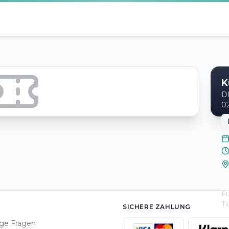
K
D
02
Fü
Ti
SICHERE ZAHLUNG
ge Fragen