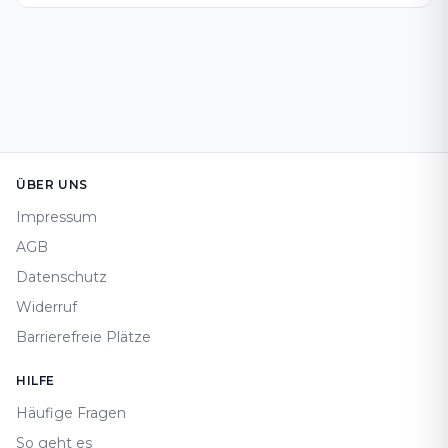
Footer
ÜBER UNS
Impressum
AGB
Datenschutz
Widerruf
Barrierefreie Plätze
HILFE
Häufige Fragen
So geht es