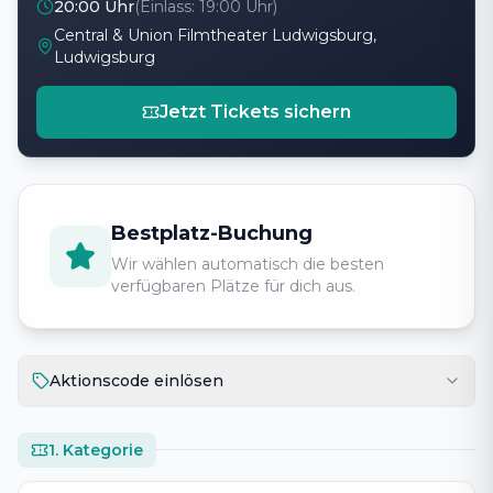
20:00 Uhr
(Einlass:
19:00 Uhr
)
Central & Union Filmtheater Ludwigsburg,
Ludwigsburg
Jetzt Tickets sichern
Bestplatz-Buchung
Wir wählen automatisch die besten
verfügbaren Plätze für dich aus.
Aktionscode einlösen
1. Kategorie