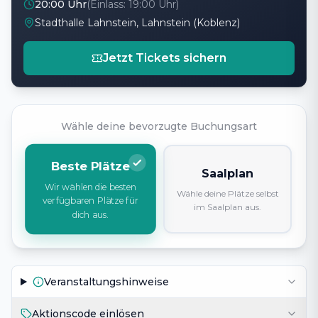
20:00 Uhr
(Einlass:
19:00 Uhr
)
Stadthalle Lahnstein, Lahnstein (Koblenz)
Jetzt Tickets sichern
Wähle deine bevorzugte Buchungsart
Beste Plätze
Saalplan
Wir wählen die besten
Wähle deine Plätze selbst
verfügbaren Plätze für
im Saalplan aus.
dich aus.
Veranstaltungshinweise
Aktionscode einlösen