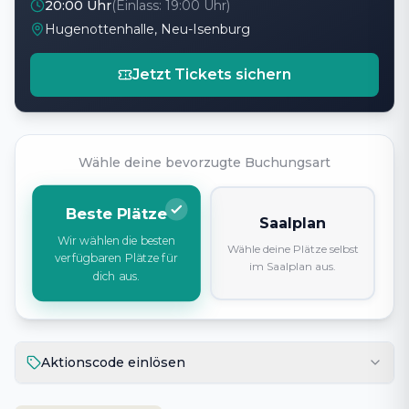
20:00 Uhr
(Einlass:
19:00 Uhr
)
Hugenottenhalle, Neu-Isenburg
Jetzt Tickets sichern
Wähle deine bevorzugte Buchungsart
Beste Plätze
Saalplan
Wir wählen die besten
Wähle deine Plätze selbst
verfügbaren Plätze für
im Saalplan aus.
dich aus.
Aktionscode einlösen