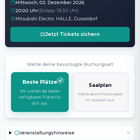
Mittwoch, 02. Dezember 2026
20:00 Uhr
(Einlass:
18:30 Uhr
)
Mitsubishi Electric HALLE, Düsseldorf
Jetzt Tickets sichern
Wähle deine bevorzugte Buchungsart
Beste Plätze
Saalplan
Wir wählen die besten
Wähle deine Plätze selbst
verfügbaren Plätze für
im Saalplan aus.
dich aus.
Veranstaltungshinweise