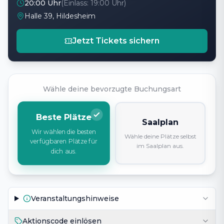
20:00 Uhr
(Einlass:
19:00 Uhr
)
Halle 39, Hildesheim
Jetzt Tickets sichern
Wähle deine bevorzugte Buchungsart
Beste Plätze
Saalplan
Wir wählen die besten
Wähle deine Plätze selbst
verfügbaren Plätze für
im Saalplan aus.
dich aus.
Veranstaltungshinweise
Aktionscode einlösen