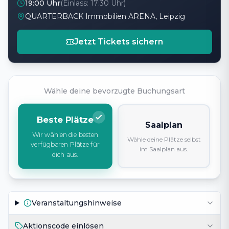
19:00 Uhr
(Einlass:
17:30 Uhr
)
QUARTERBACK Immobilien ARENA, Leipzig
Jetzt Tickets sichern
Wähle deine bevorzugte Buchungsart
Beste Plätze
Saalplan
Wir wählen die besten
Wähle deine Plätze selbst
verfügbaren Plätze für
im Saalplan aus.
dich aus.
Veranstaltungshinweise
Aktionscode einlösen