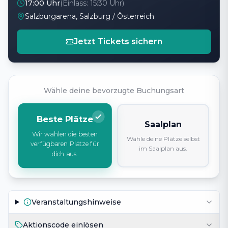
17:00 Uhr
(Einlass:
15:30 Uhr
)
Salzburgarena, Salzburg / Österreich
Jetzt Tickets sichern
Wähle deine bevorzugte Buchungsart
Beste Plätze
Saalplan
Wir wählen die besten
Wähle deine Plätze selbst
verfügbaren Plätze für
im Saalplan aus.
dich aus.
Veranstaltungshinweise
Aktionscode einlösen