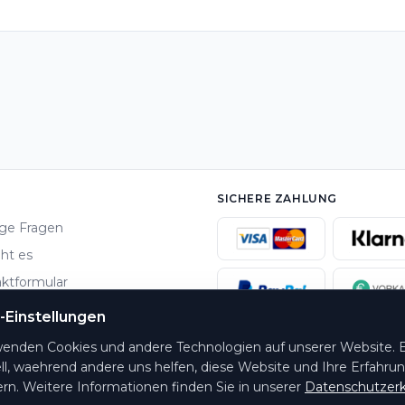
SICHERE ZAHLUNG
ge Fragen
ht es
ktformular
ng & Versand
-Einstellungen
e-Einstellungen
wenden Cookies und andere Technologien auf unserer Website. E
ll, waehrend andere uns helfen, diese Website und Ihre Erfahru
rn. Weitere Informationen finden Sie in unserer
Datenschutzerk
Hotline: 06073 / 722740 · Mo.-Fr. 09:00-17:00 Uhr