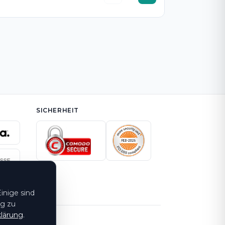
SICHERHEIT
inige sind
ng zu
lärung
.