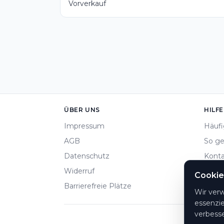
Vorverkauf
Footer
ÜBER UNS
HILFE
Impressum
Häufi
AGB
So ge
Datenschutz
Konta
Widerruf
Zahlu
Cookie
Barrierefreie Plätze
Cooki
Wir ver
essenzie
verbesse