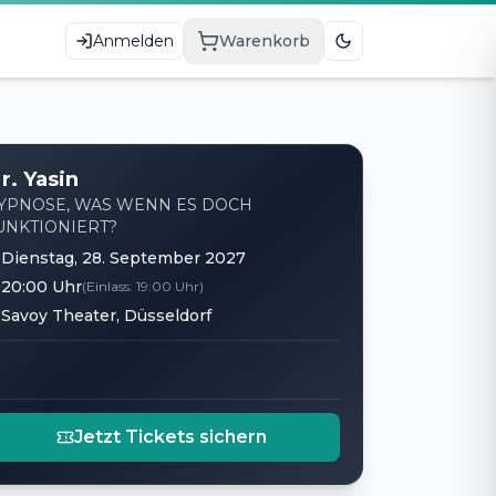
Anmelden
Warenkorb
r. Yasin
YPNOSE, WAS WENN ES DOCH
UNKTIONIERT?
Dienstag, 28. September 2027
20:00 Uhr
(Einlass:
19:00 Uhr
)
Savoy Theater, Düsseldorf
Jetzt Tickets sichern