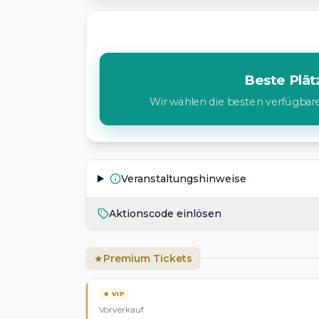
Beste Plät
Wir wählen die besten verfügbaren
Veranstaltungshinweise
Aktionscode einlösen
Premium Tickets
★
★
VIP
Vorverkauf