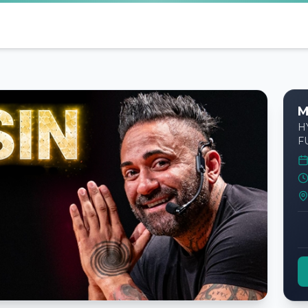
M
H
F