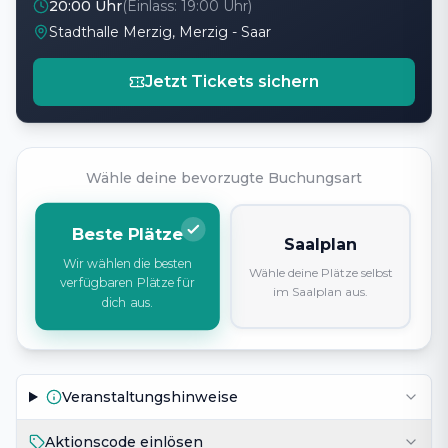
20:00 Uhr
(Einlass:
19:00 Uhr
)
Stadthalle Merzig, Merzig - Saar
Jetzt Tickets sichern
Wähle deine bevorzugte Buchungsart
Beste Plätze
Saalplan
Wir wählen die besten
Wähle deine Plätze selbst
verfügbaren Plätze für
im Saalplan aus.
dich aus.
Veranstaltungshinweise
Aktionscode einlösen