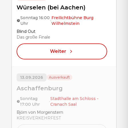
Würselen (bei Aachen)
Sonntag 16:00
Freilichtbühne Burg
•
Uhr
Wilhelmstein
Title
Blind Out
Das große Finale
Weiter
13.09.2026
Ausverkauft
Aschaffenburg
Sonntag
Stadthalle am Schloss -
•
17:00 Uhr
Cranach Saal
Title
Björn von Morgenstern
KREISVERKEHRFEST