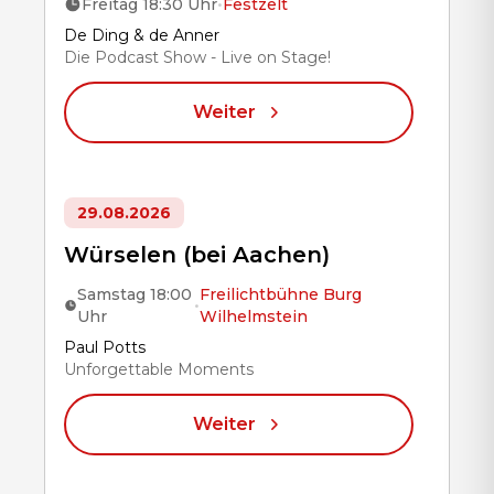
Freitag 18:30 Uhr
•
Festzelt
Title
De Ding & de Anner
Die Podcast Show - Live on Stage!
Weiter
29.08.2026
Würselen (bei Aachen)
Samstag 18:00
Freilichtbühne Burg
•
Uhr
Wilhelmstein
Title
Paul Potts
Unforgettable Moments
Weiter