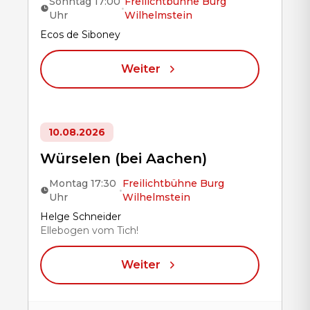
Sonntag 17:00
Freilichtbühne Burg
•
Uhr
Wilhelmstein
Title
Ecos de Siboney
Weiter
10.08.2026
Würselen (bei Aachen)
Montag 17:30
Freilichtbühne Burg
•
Uhr
Wilhelmstein
Title
Helge Schneider
Ellebogen vom Tich!
Weiter