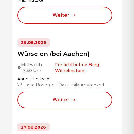
Title
Max Mutzke
Weiter
26.08.2026
Würselen (bei Aachen)
Mittwoch
Freilichtbühne Burg
•
17:30 Uhr
Wilhelmstein
Title
Annett Louisan
22 Jahre Boheme - Das Jubiläumskonzert
Weiter
27.08.2026