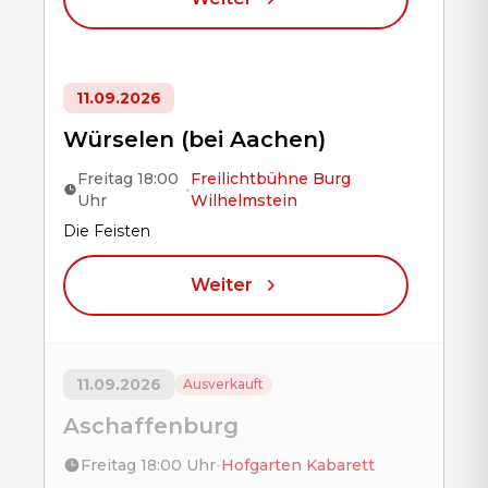
11.09.2026
Würselen (bei Aachen)
Freitag 18:00
Freilichtbühne Burg
•
Uhr
Wilhelmstein
Title
Die Feisten
Weiter
11.09.2026
Ausverkauft
Aschaffenburg
Freitag 18:00 Uhr
•
Hofgarten Kabarett