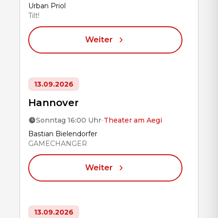
Title
Urban Priol
Tilt!
Weiter
13.09.2026
Hannover
Sonntag 16:00 Uhr
•
Theater am Aegi
Title
Bastian Bielendorfer
GAMECHANGER
Weiter
13.09.2026