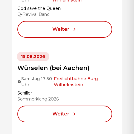
Uhr
Wilhelmstein
Title
God save the Queen
Q-Revival Band
Weiter
15.08.2026
Würselen (bei Aachen)
Samstag 17:30
Freilichtbühne Burg
•
Uhr
Wilhelmstein
Title
Schiller
Sommerklang 2026
Weiter