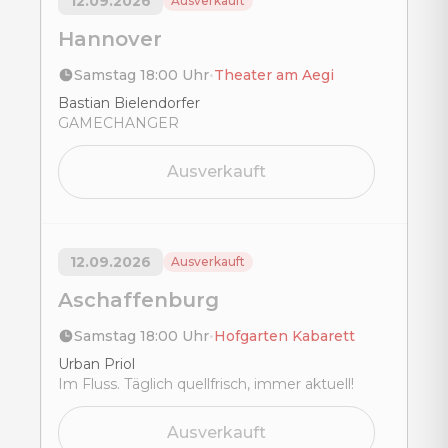
12.09.2026
Ausverkauft
Hannover
Samstag 18:00 Uhr
•
Theater am Aegi
Title
Bastian Bielendorfer
GAMECHANGER
Ausverkauft
12.09.2026
Ausverkauft
Aschaffenburg
Samstag 18:00 Uhr
•
Hofgarten Kabarett
Title
Urban Priol
Im Fluss. Täglich quellfrisch, immer aktuell!
Ausverkauft