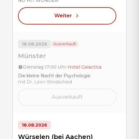
NO HIT WONDER
Weiter
18.08.2026
Ausverkauft
Münster
Dienstag 17:00 Uhr
•
Hotel Galactica
Title
Die kleine Nacht der Psychologie
mit Dr. Leon Windscheid
Ausverkauft
18.08.2026
Würselen (bei Aachen)