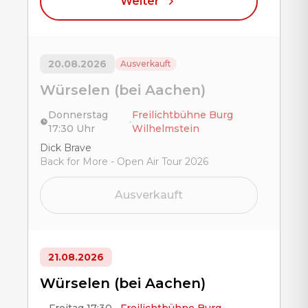
Weiter
20.08.2026
Ausverkauft
Würselen (bei Aachen)
Donnerstag
Freilichtbühne Burg
•
17:30 Uhr
Wilhelmstein
Title
Dick Brave
Back for More - Open Air Tour 2026
Ausverkauft
21.08.2026
Würselen (bei Aachen)