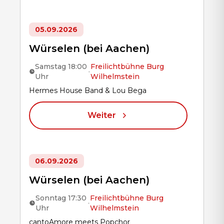
05.09.2026
Würselen (bei Aachen)
Samstag 18:00
Freilichtbühne Burg
•
Uhr
Wilhelmstein
Title
Hermes House Band & Lou Bega
Weiter
06.09.2026
Würselen (bei Aachen)
Sonntag 17:30
Freilichtbühne Burg
•
Uhr
Wilhelmstein
Title
cantoAmore meets Popchor