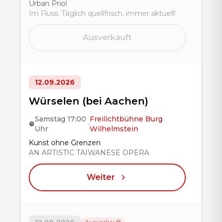
Title
Urban Priol
Im Fluss. Täglich quellfrisch, immer aktuell!
Ausverkauft
12.09.2026
Würselen (bei Aachen)
Samstag 17:00
Freilichtbühne Burg
•
Uhr
Wilhelmstein
Title
Kunst ohne Grenzen
AN ARTISTIC TAIWANESE OPERA
Weiter