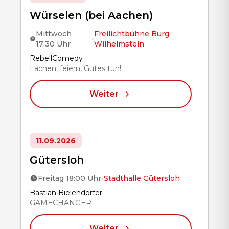
Würselen (bei Aachen)
Mittwoch
Freilichtbühne Burg
•
17:30 Uhr
Wilhelmstein
Title
RebellComedy
Lachen, feiern, Gutes tun!
Weiter
11.09.2026
Gütersloh
Freitag 18:00 Uhr
•
Stadthalle Gütersloh
Title
Bastian Bielendorfer
GAMECHANGER
Weiter