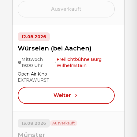
Ausverkauft
12.08.2026
Würselen (bei Aachen)
Mittwoch
Freilichtbühne Burg
•
19:00 Uhr
Wilhelmstein
Title
Open Air Kino
EXTRAWURST
Weiter
13.08.2026
Ausverkauft
Münster