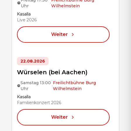
Freitag 17:30
Freilichtbühne Burg
•
Uhr
Wilhelmstein
Title
Kasalla
Live 2026
Weiter
22.08.2026
Würselen (bei Aachen)
Samstag 13:00
Freilichtbühne Burg
•
Uhr
Wilhelmstein
Title
Kasalla
Familienkonzert 2026
Weiter