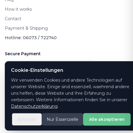
How it works
Contact
Payment & Shipping
Hotline: 06073 / 722740
Secure Payment
Cookie-Einstellungen
Wir verwenden Cookies und andere Technologien auf
unserer Website. Einige sind essenziell, waehrend andere
uns helfen, diese Website und Ihre Erfahrung zu
verbessern. Weitere Informationen finden Sie in unserer
Datenschutzerklärung
.
©
2026
PrintYourTicket GmbH -
All rights reserved
Ablehnen
Nur Essenzielle
Alle akzeptieren
v2.11.0
·
9964554